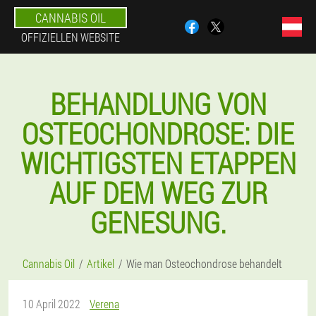
CANNABIS OIL
OFFIZIELLEN WEBSITE
BEHANDLUNG VON
OSTEOCHONDROSE: DIE
WICHTIGSTEN ETAPPEN
AUF DEM WEG ZUR
GENESUNG.
Cannabis Oil
Artikel
Wie man Osteochondrose behandelt
10 April 2022
Verena